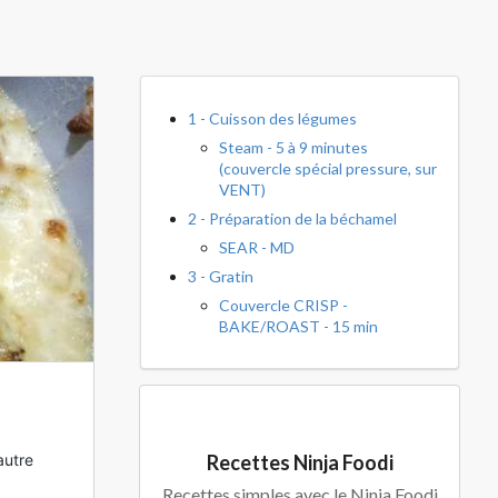
ial Links
1 - Cuisson des légumes
Steam - 5 à 9 minutes
(couvercle spécial pressure, sur
VENT)
2 - Préparation de la béchamel
SEAR - MD
3 - Gratin
Couvercle CRISP -
BAKE/ROAST - 15 min
autre
Recettes Ninja Foodi
Recettes simples avec le Ninja Foodi